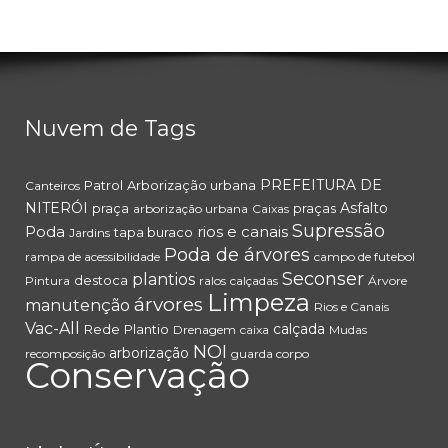
Nuvem de Tags
PREFEITURA DE
Patrol
Arborização urbana
Canteiros
NITERÓI
Asfalto
praça
praças
arborização urbana
Caixas
Supressão
Poda
rios e canais
tapa buraco
Jardins
Poda de árvores
rampa de acessibilidade
campo de futebol
Seconser
plantios
destoca
Pintura
ralos
calçadas
Árvore
Limpeza
árvores
manutenção
Rios e Canais
Vac-All
calçada
Rede
Plantio
Drenagem
caixa
Mudas
NOI
arborização
recomposição
guarda corpo
Conservação