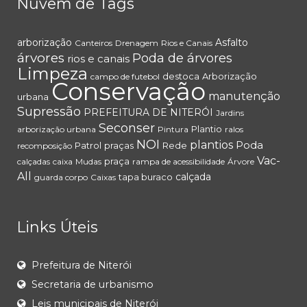
Nuvem de Tags
arborização
Asfalto
Canteiros
Drenagem
Rios e Canais
árvores
Poda de árvores
rios e canais
Limpeza
destoca
Arborização
campo de futebol
Conservação
manutenção
urbana
Supressão
PREFEITURA DE NITERÓI
Jardins
Seconser
Plantio
arborização urbana
Pintura
ralos
NOI
plantios
Poda
Patrol
praças
Rede
recomposição
Vac-
praça
calçadas
caixa
Mudas
rampa de acessibilidade
Árvore
All
calçada
tapa buraco
guarda corpo
Caixas
Links Úteis
Prefeitura de Niterói
Secretaria de urbanismo
Leis municipais de Niterói