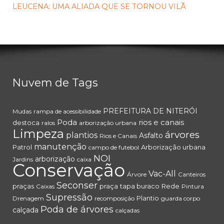
LEUCENA: UMA ALIADA QUE SE TORNOU VILÃ
Nuvem de Tags
PREFEITURA DE NITERÓI
Mudas
rampa de acessibilidade
Poda
rios e canais
destoca
ralos
arborização urbana
Limpeza
árvores
plantios
Asfalto
Rios e Canais
manutenção
Patrol
Arborização urbana
campo de futebol
NOI
arborização
Jardins
caixa
Conservação
Vac-All
Árvore
Canteiros
Seconser
praças
praça
tapa buraco
Rede
Caixas
Pintura
Supressão
Plantio
Drenagem
recomposição
guarda corpo
Poda de árvores
calçada
calçadas