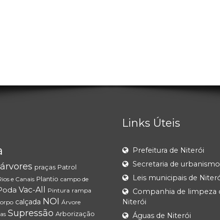
Links Úteis
a
Prefeitura de Niterói
Secretaria de urbanismo
árvores
praças
Patrol
Leis municipais de Niteró
Plantio
Rios e Canais
campo de
Poda
Vac-All
Pintura
rampa
Companhia de limpeza 
NOI
calçada
Niterói
corpo
Árvore
Supressão
Arborização
as
Águas de Niterói