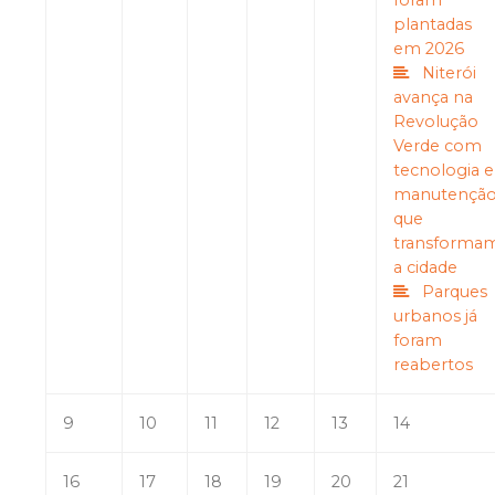
foram
plantadas
em 2026
Niterói
avança na
Revolução
Verde com
tecnologia e
manutençã
que
transforma
a cidade
Parques
urbanos já
foram
reabertos
9
10
11
12
13
14
16
17
18
19
20
21