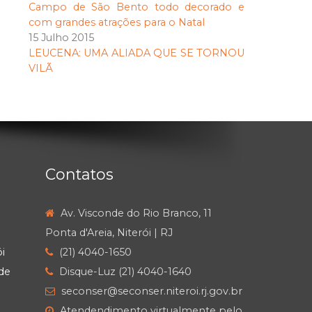
Campo de São Bento todo decorado e
com grandes atrações para o Natal
15 Julho 2015
LEUCENA: UMA ALIADA QUE SE TORNOU
VILÃ
Contatos
Av. Visconde do Rio Branco, 11
Ponta d'Areia, Niterói | RJ
i
(21) 4040-1650
de
Disque-Luz (21) 4040-1640
seconser@seconser.niteroi.rj.gov.br
Atendendimento virtualmente pelo