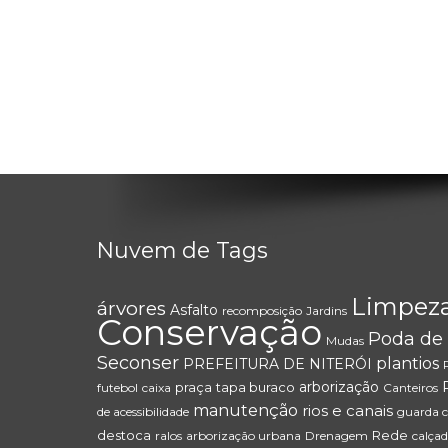
Nuvem de Tags
Limpez
árvores
Asfalto
recomposição
Jardins
Conservação
Poda de 
Mudas
Seconser
plantios
PREFEITURA DE NITERÓI
arborização
praça
tapa buraco
futebol
caixa
Canteiros
manutenção
rios e canais
de acessibilidade
guarda 
destoca
Rede
ralos
arborização urbana
Drenagem
calçad