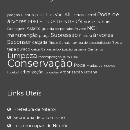
Poda de
plantios
Vac-All
praças
Plantio
Patrol
Jardins
árvores
rios e canais
PREFEITURA DE NITERÓI
NOI
Asfalto
Drenagem
guarda corpo
ralos
Árvore
árvores
Supressão
manutenção
praça
Pintura
Seconser
calçada
Rede
Rios e Canais
rampa de acessibilidade
tapa buraco
caixa
Caixas
arborização urbana
Canteiros
Limpeza
destoca
recomposição
Conservação
Poda
Mudas
campo de
arborização
Arborização urbana
futebol
calçadas
Links Úteis
Prefeitura de Niterói
Secretaria de urbanismo
Leis municipais de Niterói