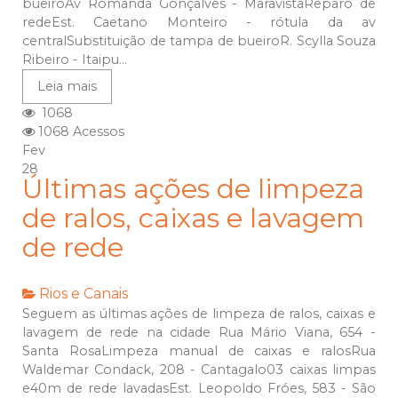
bueiroAv Romanda Gonçalves - MaravistaReparo de
redeEst. Caetano Monteiro - rótula da av
centralSubstituição de tampa de bueiroR. Scylla Souza
Ribeiro - Itaipu...
Leia mais
1068
1068 Acessos
Fev
28
Últimas ações de limpeza
de ralos, caixas e lavagem
de rede
Rios e Canais
Seguem as últimas ações de limpeza de ralos, caixas e
lavagem de rede na cidade Rua Mário Viana, 654 -
Santa RosaLimpeza manual de caixas e ralosRua
Waldemar Condack, 208 - Cantagalo03 caixas limpas
e40m de rede lavadasEst. Leopoldo Fróes, 583 - São