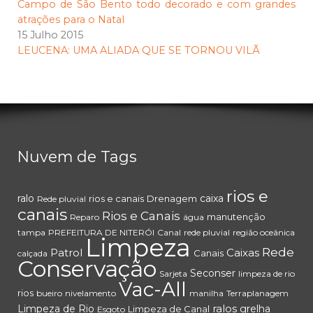
Campo de São Bento todo decorado e com grandes
atrações para o Natal
15 Julho 2015
LEUCENA: UMA ALIADA QUE SE TORNOU VILÃ
Nuvem de Tags
rios e
ralo
caixa
rios e canais
Drenagem
Rede pluvial
canais
Rios e Canais
manutenção
Reparo
água
tampa
PREFEITURA DE NITERÓI
Canal
rede pluvial
região oceânica
Limpeza
Rede
Patrol
Caixas
Canais
calçada
Conservação
Seconser
Sarjeta
limpeza de rio
Vac-All
rios
bueiro
nivelamento
manilha
Terraplanagem
ralos
Limpeza de Rio
grelha
Limpeza de Canal
Esgoto