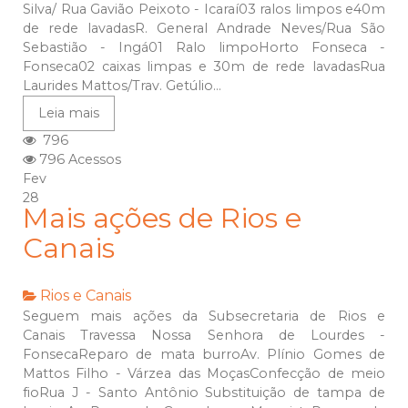
Silva/ Rua Gavião Peixoto - Icaraí03 ralos limpos e40m
de rede lavadasR. General Andrade Neves/Rua São
Sebastião - Ingá01 Ralo limpoHorto Fonseca -
Fonseca02 caixas limpas e 30m de rede lavadasRua
Laurides Mattos/Trav. Getúlio...
Leia mais
796
796 Acessos
Fev
28
Mais ações de Rios e
Canais
Rios e Canais
Seguem mais ações da Subsecretaria de Rios e
Canais Travessa Nossa Senhora de Lourdes -
FonsecaReparo de mata burroAv. Plínio Gomes de
Mattos Filho - Várzea das MoçasConfecção de meio
fioRua J - Santo Antônio Substituição de tampa de