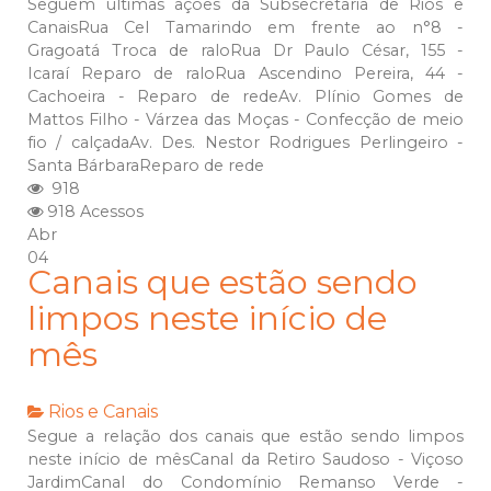
Seguem últimas ações da Subsecretaria de Rios e
CanaisRua Cel Tamarindo em frente ao n°8 -
Gragoatá Troca de raloRua Dr Paulo César, 155 -
Icaraí Reparo de raloRua Ascendino Pereira, 44 -
Cachoeira - Reparo de redeAv. Plínio Gomes de
Mattos Filho - Várzea das Moças - Confecção de meio
fio / calçadaAv. Des. Nestor Rodrigues Perlingeiro -
Santa BárbaraReparo de rede
918
918 Acessos
Abr
04
Canais que estão sendo
limpos neste início de
mês
Rios e Canais
Segue a relação dos canais que estão sendo limpos
neste início de mêsCanal da Retiro Saudoso - Viçoso
JardimCanal do Condomínio Remanso Verde -