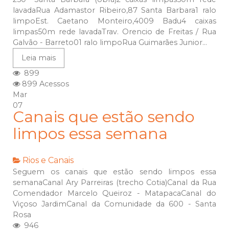
lavadaRua Adamastor Ribeiro,87 Santa Barbara1 ralo
limpoEst. Caetano Monteiro,4009 Badu4 caixas
limpas50m rede lavadaTrav. Orencio de Freitas / Rua
Galvão - Barreto01 ralo limpoRua Guimarães Junior...
Leia mais
899
899 Acessos
Mar
07
Canais que estão sendo
limpos essa semana
Rios e Canais
Seguem os canais que estão sendo limpos essa
semanaCanal Ary Parreiras (trecho Cotia)Canal da Rua
Comendador Marcelo Queiroz - MatapacaCanal do
Viçoso JardimCanal da Comunidade da 600 - Santa
Rosa
946