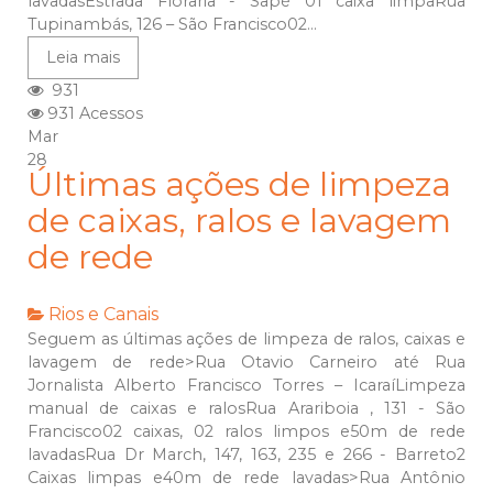
lavadasEstrada Floraria - Sapé 01 caixa limpaRua
Tupinambás, 126 – São Francisco02...
Leia mais
931
931 Acessos
Mar
28
Últimas ações de limpeza
de caixas, ralos e lavagem
de rede
Rios e Canais
Seguem as últimas ações de limpeza de ralos, caixas e
lavagem de rede>Rua Otavio Carneiro até Rua
Jornalista Alberto Francisco Torres – IcaraíLimpeza
manual de caixas e ralosRua Arariboia , 131 - São
Francisco02 caixas, 02 ralos limpos e50m de rede
lavadasRua Dr March, 147, 163, 235 e 266 - Barreto2
Caixas limpas e40m de rede lavadas>Rua Antônio