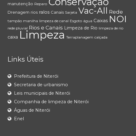
Conservação
manutenção
Reparo
Vac-All
Rede
ralos
Drenagem
rios
Canais
Sarjeta
NOI
Caixas
tampão
manilha
limpeza de canal
Esgoto
água
Rios e Canais
Limpeza de Rio
rede pluvial
limpeza de rio
Limpeza
caixa
Terraplanagem
calçada
Links Úteis
Prefeitura de Niterói
Secretaria de urbanismo
Leis municipais de Niterói
Companhia de limpeza de Niterói
Águas de Niterói
Enel