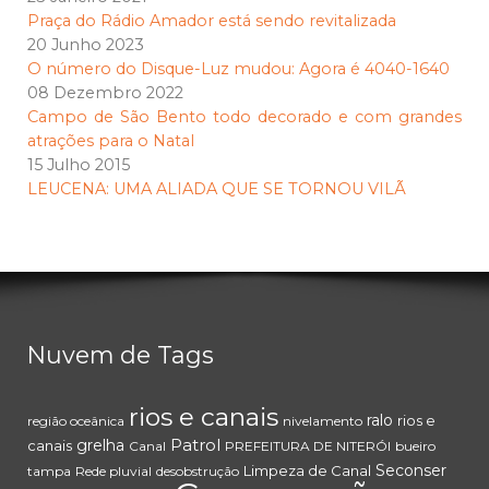
Praça do Rádio Amador está sendo revitalizada
20 Junho 2023
O número do Disque-Luz mudou: Agora é 4040-1640
08 Dezembro 2022
Campo de São Bento todo decorado e com grandes
atrações para o Natal
15 Julho 2015
LEUCENA: UMA ALIADA QUE SE TORNOU VILÃ
Nuvem de Tags
rios e canais
ralo
rios e
região oceânica
nivelamento
Patrol
grelha
canais
Canal
PREFEITURA DE NITERÓI
bueiro
Seconser
Limpeza de Canal
tampa
Rede pluvial
desobstrução