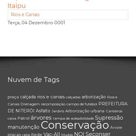
Itaipu
Rios e Canais
Terça, 04 Dezembro 0001
Nuvem de Tags
rios e canais
calçada
arborização
praça
calçadas
Rios e
PREFEITURA
Canais
Drenagem
recomposição
campo de futebol
DE NITERÓI
Asfalto
Arborização urbana
Jardins
Canteiros
árvores
Supressão
Patrol
caixa
rampa de acessibilidade
Conservação
manutenção
Árvore
NOI
Seconser
Vac-All
praças
Rede
ralos
Mudas