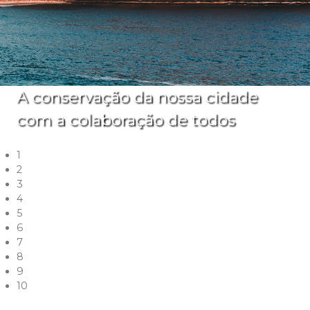
A conservação da nossa cidade
com a colaboração de todos
1
2
3
4
5
6
7
8
9
10