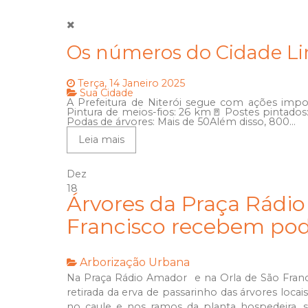
Os números do Cidade L
Terça, 14 Janeiro 2025
Sua Cidade
A Prefeitura de Niterói segue com ações impor
Pintura de meios-fios: 26 km🚪 Postes pintados:
Podas de árvores: Mais de 50Além disso, 800...
Leia mais
Dez
18
Árvores da Praça Rádio
Francisco recebem po
Arborização Urbana
Na Praça Rádio Amador e na Orla de São Franci
retirada da erva de passarinho das árvores locai
no caule e nos ramos da planta hospedeira, 