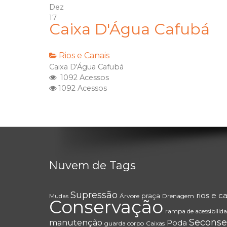
Dez
17
Caixa D'Água Cafubá
Rios e Canais
Caixa D'Água Cafubá
1092 Acessos
1092 Acessos
Nuvem de Tags
Supressão
rios e c
praça
Mudas
Árvore
Drenagem
Conservação
rampa de acessibilid
Seconse
manutenção
Poda
guarda corpo
Caixas