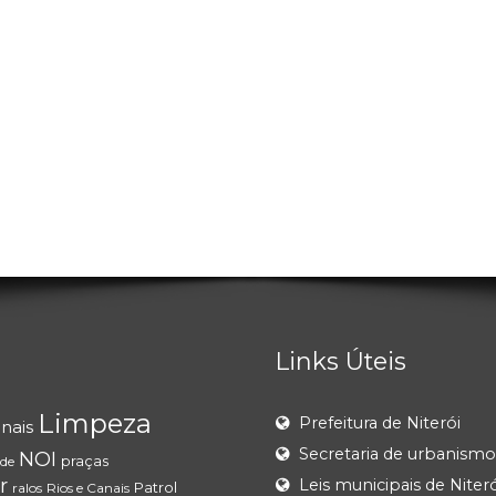
Links Úteis
Limpeza
Prefeitura de Niterói
anais
Secretaria de urbanismo
NOI
praças
ade
r
Leis municipais de Niteró
Patrol
ralos
Rios e Canais