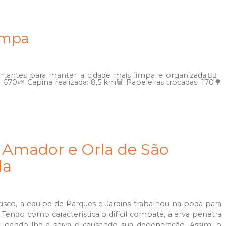
impa
tantes para manter a cidade mais limpa e organizada:🚶‍♂️
 670🌱 Capina realizada: 8,5 km🗑️ Papeleiras trocadas: 170🌳
 Amador e Orla de São
da
sco, a equipe de Parques e Jardins trabalhou na poda para
s.Tendo como característica o difícil combate, a erva penetra
sugando-lhe a seiva e causando sua degeneração. Assim, o