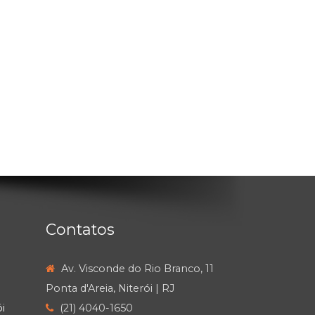
Contatos
Av. Visconde do Rio Branco, 11
Ponta d'Areia, Niterói | RJ
i
(21) 4040-1650