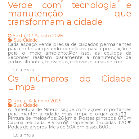
Verde com tecnologia e
manutenção que
transformam a cidade
Sexta, 07 Agosto 2026
Sua Cidade
Cada espaço verde precisa de cuidados permanentes
para continuar gerando benefícios para a população e
para o meio ambiente.Por isso, as equipes da
Seconser realizam diariamente a manutenção de
jardins filtrantes, biovaletas, ciclovias e áreas de con...
Leia mais
Os números do Cidade
Limpa
Terça, 14 Janeiro 2025
Sua Cidade
A Prefeitura de Niterói segue com ações importantes
para manter a cidade mais limpa e organizada:🚶‍♂️
Pintura de meios-fios: 26 km🚪 Postes pintados: 670🌱
Capina realizada: 8,5 km🗑️ Papeleiras trocadas: 170🌳
Podas de árvores: Mais de 50Além disso, 800...
Leia mais