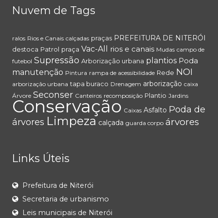
Nuvem de Tags
PREFEITURA DE NITERÓI
praças
ralos
Rios e Canais
calçadas
Vac-All
rios e canais
destoca
Patrol
praça
Mudas
campo de
Supressão
plantios
Poda
Arborização urbana
futebol
NOI
manutenção
Rede
Pintura
rampa de acessibilidade
arborização
tapa buraco
arborização urbana
Drenagem
caixa
Seconser
Plantio
Árvore
Canteiros
recomposição
Jardins
Conservação
Poda de
Asfalto
Caixas
Limpeza
árvores
árvores
calçada
guarda corpo
Links Úteis
Prefeitura de Niterói
Secretaria de urbanismo
Leis municipais de Niterói