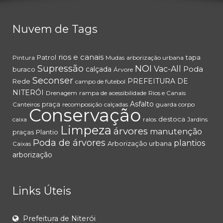
Nuvem de Tags
rios e canais
Patrol
tapa
Pintura
Mudas
arborização urbana
Supressão
NOI
Vac-All
Poda
calçada
buraco
Árvore
Seconser
PREFEITURA DE
Rede
campo de futebol
NITERÓI
Drenagem
rampa de acessibilidade
Rios e Canais
Asfalto
praça
Canteiros
recomposição
calçadas
guarda corpo
Conservação
destoca
caixa
ralos
Jardins
Limpeza
árvores
manutenção
praças
Plantio
Poda de árvores
plantios
Arborização urbana
Caixas
arborização
Links Úteis
Prefeitura de Niterói