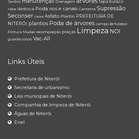
árvores
manutenção
tapa buraco
Jardins
Drenagem
Supressão
Poda
rios e canais
destoca
ralos
Canteiros
Seconser
Asfalto
PREFEITURA DE
Plantio
caixa
Poda de árvores
plantios
NITERÓI
campo de futebol
Limpeza
NOI
praças
Pintura
Mudas
recomposição
Vac-All
guarda corpo
Links Úteis
Prefeitura de Niterói
Secretaria de urbanismo
Leis municipais de Niterói
Companhia de limpeza de Niterói
Águas de Niterói
Enel