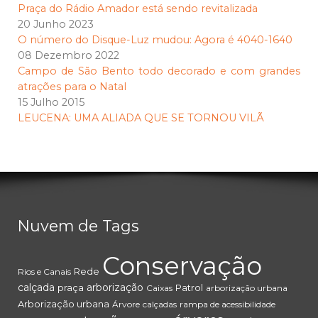
Praça do Rádio Amador está sendo revitalizada
20 Junho 2023
O número do Disque-Luz mudou: Agora é 4040-1640
08 Dezembro 2022
Campo de São Bento todo decorado e com grandes
atrações para o Natal
15 Julho 2015
LEUCENA: UMA ALIADA QUE SE TORNOU VILÃ
Nuvem de Tags
Conservação
Rede
Rios e Canais
calçada
arborização
praça
Patrol
Caixas
arborização urbana
Arborização urbana
Árvore
calçadas
rampa de acessibilidade