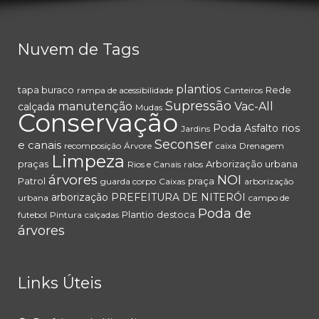
Nuvem de Tags
plantios
tapa buraco
Rede
rampa de acessibilidade
Canteiros
Supressão
manutenção
Vac-All
calçada
Mudas
Conservação
Poda
rios
Asfalto
Jardins
Seconser
e canais
recomposição
Árvore
caixa
Drenagem
Limpeza
praças
Arborização urbana
Rios e Canais
ralos
árvores
NOI
Patrol
praça
guarda corpo
Caixas
arborização
arborização
PREFEITURA DE NITERÓI
urbana
campo de
Poda de
Plantio
destoca
futebol
Pintura
calçadas
árvores
Links Úteis