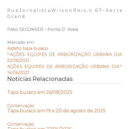
R u a J o r n a l i s t a W i l s o n R e i s , n . 6 7 – S e r r a
G r a n d
Pátio SECONSER – Ponta D´Areia
Marcado em:
Asfalto
tapa buraco
AÇÕES EQUIPES DE ARBORIZAÇÃO URBANA DIA
22/06/2021
AÇÕES EQUIPES DE ARBORIZAÇÃO URBANA DIA
14/06/2021
Notícias Relacionadas
Tapa buraco em 26/08/2025
Conservação
Tapa buraco em 19 e 20 de agosto de 2025
Conservação