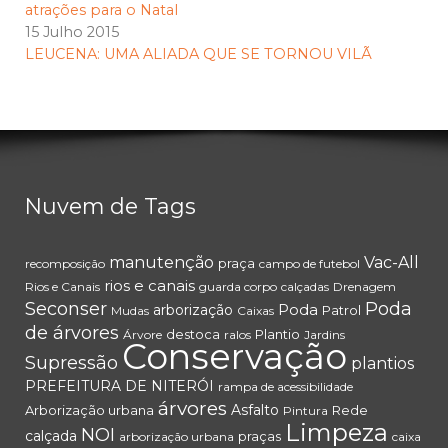
atrações para o Natal
15 Julho 2015
LEUCENA: UMA ALIADA QUE SE TORNOU VILÃ
Nuvem de Tags
manutenção
Vac-All
praça
recomposição
campo de futebol
rios e canais
Rios e Canais
guarda corpo
calçadas
Drenagem
Seconser
Poda
Poda
arborização
Patrol
Mudas
Caixas
de árvores
destoca
Plantio
Árvore
ralos
Jardins
Conservação
Supressão
plantios
PREFEITURA DE NITERÓI
rampa de acessibilidade
árvores
Asfalto
Arborização urbana
Rede
Pintura
Limpeza
NOI
calçada
praças
arborização urbana
caixa