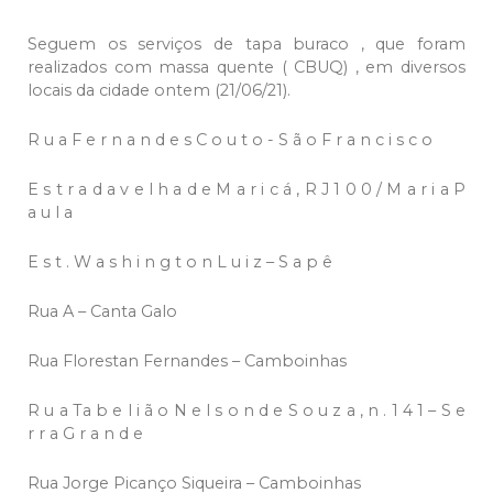
Seguem os serviços de tapa buraco , que foram
realizados com massa quente ( CBUQ) , em diversos
locais da cidade ontem (21/06/21).
R u a F e r n a n d e s C o u t o - S ã o F r a n c i s c o
E s t r a d a v e l h a d e M a r i c á , R J 1 0 0 / M a r i a P
a u l a
E s t . W a s h i n g t o n L u i z – S a p ê
Rua A – Canta Galo
Rua Florestan Fernandes – Camboinhas
R u a Ta b e l i ã o N e l s o n d e S o u z a , n . 1 4 1 – S e
r r a G r a n d e
Rua Jorge Picanço Siqueira – Camboinhas