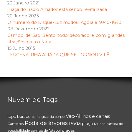
23 Janeiro 2021
Praça do Rádio Amador está sendo revitalizada
20 Junho 2023
O número do Disque-Luz mudou: Agora é 4040-1640
08 Dezembro 2022
Campo de São Bento todo decorado e com grandes
atrações para o Natal
15 Julho 2015
LEUCENA: UMA ALIADA QUE SE TORNOU VILÃ
Nuvem de Tags
Vac-All
rios e canais
tapa buraco
caixa
guarda corpo
Poda de árvores
Poda
praça
Canteiros
Mudas
rampa de
praças
acessibilidade
campo de futebol