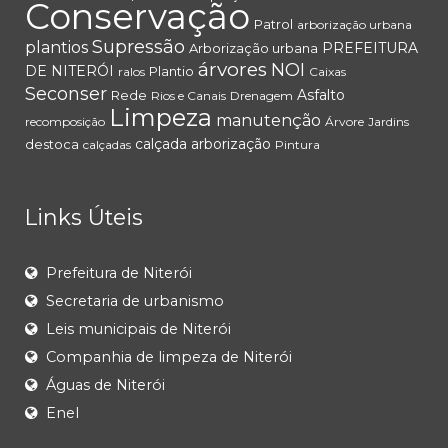
Conservação
Patrol
arborização urbana
Supressão
plantios
PREFEITURA
Arborização urbana
árvores
NOI
DE NITERÓI
Plantio
ralos
Caixas
Seconser
Asfalto
Rede
Rios e Canais
Drenagem
Limpeza
manutenção
recomposição
Árvore
Jardins
calçada
arborização
destoca
calçadas
Pintura
Links Úteis
Prefeitura de Niterói
Secretaria de urbanismo
Leis municipais de Niterói
Companhia de limpeza de Niterói
Águas de Niterói
Enel