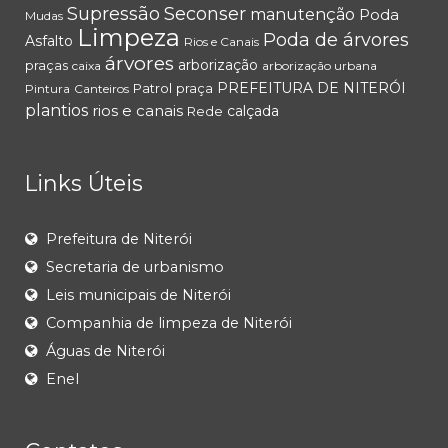
Supressão
Seconser
manutenção
Poda
Mudas
Limpeza
Poda de árvores
Asfalto
Rios e Canais
árvores
arborização
praças
caixa
arborização urbana
PREFEITURA DE NITERÓI
Patrol
praça
Pintura
Canteiros
plantios
rios e canais
calçada
Rede
Links Úteis
Prefeitura de Niterói
Secretaria de urbanismo
Leis municipais de Niterói
Companhia de limpeza de Niterói
Águas de Niterói
Enel