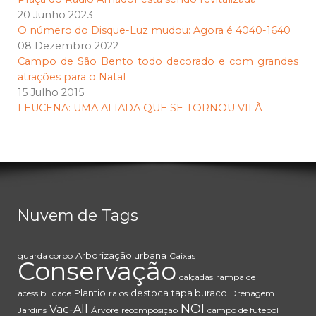
20 Junho 2023
O número do Disque-Luz mudou: Agora é 4040-1640
08 Dezembro 2022
Campo de São Bento todo decorado e com grandes
atrações para o Natal
15 Julho 2015
LEUCENA: UMA ALIADA QUE SE TORNOU VILÃ
Nuvem de Tags
Arborização urbana
guarda corpo
Caixas
Conservação
calçadas
rampa de
Plantio
destoca
tapa buraco
acessibilidade
ralos
Drenagem
NOI
Vac-All
Jardins
Árvore
recomposição
campo de futebol