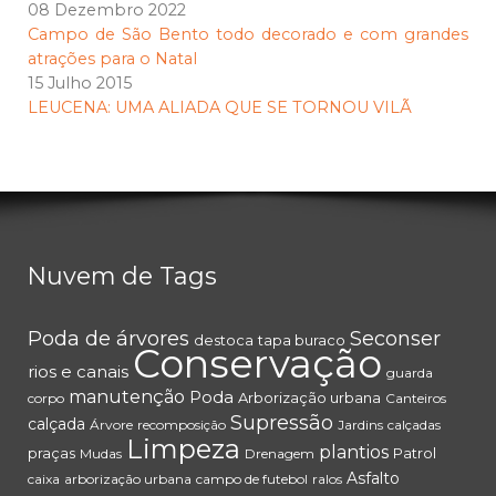
08 Dezembro 2022
Campo de São Bento todo decorado e com grandes
atrações para o Natal
15 Julho 2015
LEUCENA: UMA ALIADA QUE SE TORNOU VILÃ
Nuvem de Tags
Poda de árvores
Seconser
destoca
tapa buraco
Conservação
rios e canais
guarda
manutenção
Poda
Arborização urbana
corpo
Canteiros
Supressão
calçada
Árvore
recomposição
Jardins
calçadas
Limpeza
plantios
praças
Patrol
Mudas
Drenagem
Asfalto
caixa
arborização urbana
campo de futebol
ralos