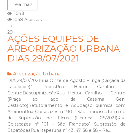
Leia mais
1048
1048 Acessos
Jul
29
AÇÕES EQUIPES DE
ARBORIZAÇÃO URBANA
DIAS 29/07/2021
Arborização Urbana
DIA 29/07/2021Rua Onze de Agosto – Ingá (Calçada da
Faculdade)4 PodasRua Heitor Carrilho –
CentroDescupinizaçãoRua Heitor Carrilho – Centro
(Praça ao lado da Caserna Gen.
Castrioto)Retutoramento e Adubação química com
AminonRua Goitacazes nº 90 – São FranciscoTérmino
de Supressão de Fícus (Licença 105/2021)Rua
Goitacazes nº 101 – São Francisco1 Supressão de
EspatódeaRua Itaperuna nº 43, 47, 56 e 58 - Pé...