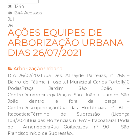
1244
1244 Acessos
Jul
26
AÇÕES EQUIPES DE
ARBORIZAÇÃO URBANA
DIAS 26/07/2021
Arborização Urbana
DIA 26/07/2021Rua Des. Athayde Parreiras, nº 266 –
Bairro de Fátima (Hospital Municipal Carlos Tortelly)6
PodasPraça Jardim São João –
CentroDendrocirurgiaPraças São João e Jardim São
João dentro e fora da praça –
CentroDescupinizaçãoRua das Hortências, nº 81 –
ItacoatiaraTérmino de Supressão (Licença
103/2021)Rua das Hortências, nº 647 – Itacoatiara1 Poda
de AmendoeiraRua Goitacazes, nº 90 – São
FranciscoInício de Supressão...