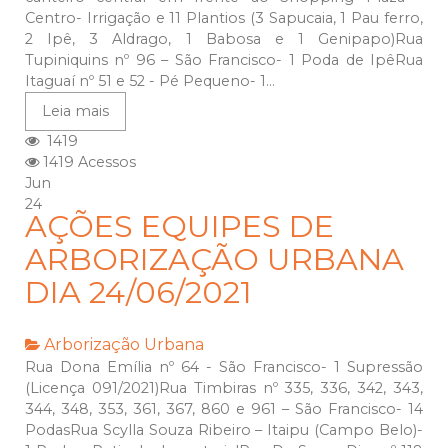
Centro- Irrigação e 11 Plantios (3 Sapucaia, 1 Pau ferro,
2 Ipê, 3 Aldrago, 1 Babosa e 1 Genipapo)Rua
Tupiniquins nº 96 – São Francisco- 1 Poda de IpêRua
Itaguaí nº 51 e 52 - Pé Pequeno- 1...
Leia mais
1419
1419 Acessos
Jun
24
AÇÕES EQUIPES DE
ARBORIZAÇÃO URBANA
DIA 24/06/2021
Arborização Urbana
Rua Dona Emília nº 64 - São Francisco- 1 Supressão
(Licença 091/2021)Rua Timbiras nº 335, 336, 342, 343,
344, 348, 353, 361, 367, 860 e 961 – São Francisco- 14
PodasRua Scylla Souza Ribeiro – Itaipu (Campo Belo)-