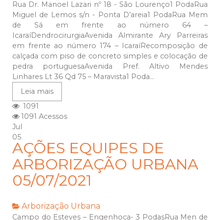
Rua Dr. Manoel Lazari nº 18 - São Lourenço1 PodaRua
Miguel de Lemos s/n - Ponta D’areia1 PodaRua Mem
de Sá em frente ao número 64 –
IcaraíDendrocirurgiaAvenida Almirante Ary Parreiras
em frente ao número 174 – IcaraíRecomposição de
calçada com piso de concreto simples e colocação de
pedra portuguesaAvenida Pref. Altivo Mendes
Linhares Lt 36 Qd 75 – Maravista1 Poda...
Leia mais
1091
1091 Acessos
Jul
05
AÇÕES EQUIPES DE
ARBORIZAÇÃO URBANA
05/07/2021
Arborização Urbana
Campo do Esteves – Engenhoca- 3 PodasRua Men de