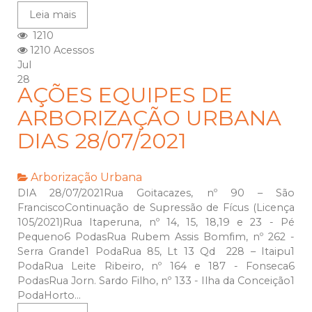
Leia mais
1210
1210 Acessos
Jul
28
AÇÕES EQUIPES DE
ARBORIZAÇÃO URBANA
DIAS 28/07/2021
Arborização Urbana
DIA 28/07/2021Rua Goitacazes, nº 90 – São
FranciscoContinuação de Supressão de Fícus (Licença
105/2021)Rua Itaperuna, nº 14, 15, 18,19 e 23 - Pé
Pequeno6 PodasRua Rubem Assis Bomfim, nº 262 -
Serra Grande1 PodaRua 85, Lt 13 Qd 228 – Itaipu1
PodaRua Leite Ribeiro, nº 164 e 187 - Fonseca6
PodasRua Jorn. Sardo Filho, nº 133 - Ilha da Conceição1
PodaHorto...