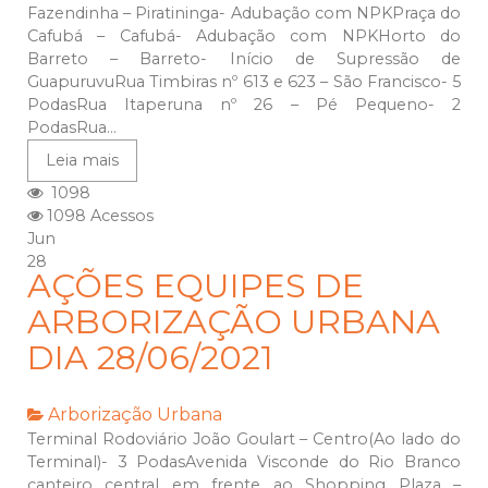
Fazendinha – Piratininga- Adubação com NPKPraça do
Cafubá – Cafubá- Adubação com NPKHorto do
Barreto – Barreto- Início de Supressão de
GuapuruvuRua Timbiras nº 613 e 623 – São Francisco- 5
PodasRua Itaperuna nº 26 – Pé Pequeno- 2
PodasRua...
Leia mais
1098
1098 Acessos
Jun
28
AÇÕES EQUIPES DE
ARBORIZAÇÃO URBANA
DIA 28/06/2021
Arborização Urbana
Terminal Rodoviário João Goulart – Centro(Ao lado do
Terminal)- 3 PodasAvenida Visconde do Rio Branco
canteiro central em frente ao Shopping Plaza –