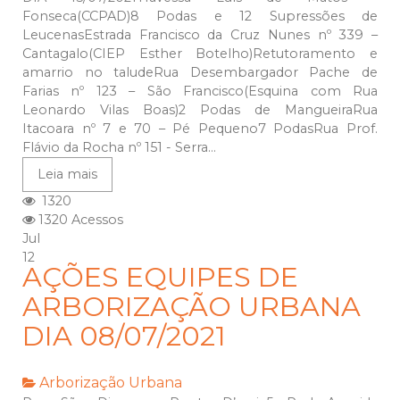
Fonseca(CCPAD)8 Podas e 12 Supressões de
LeucenasEstrada Francisco da Cruz Nunes nº 339 –
Cantagalo(CIEP Esther Botelho)Retutoramento e
amarrio no taludeRua Desembargador Pache de
Farias nº 123 – São Francisco(Esquina com Rua
Leonardo Vilas Boas)2 Podas de MangueiraRua
Itacoara nº 7 e 70 – Pé Pequeno7 PodasRua Prof.
Flávio da Rocha nº 151 - Serra...
Leia mais
1320
1320 Acessos
Jul
12
AÇÕES EQUIPES DE
ARBORIZAÇÃO URBANA
DIA 08/07/2021
Arborização Urbana