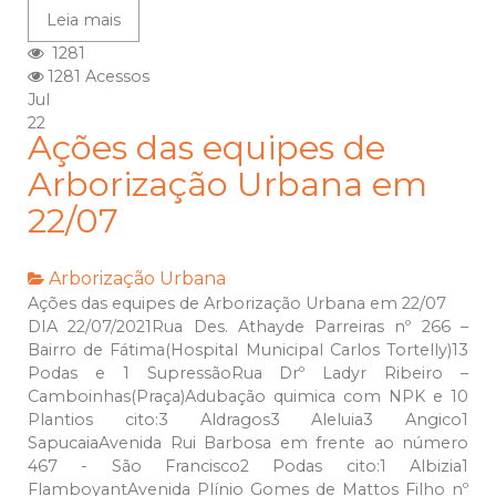
Leia mais
1281
1281 Acessos
Jul
22
Ações das equipes de
Arborização Urbana em
22/07
Arborização Urbana
Ações das equipes de Arborização Urbana em 22/07
DIA 22/07/2021Rua Des. Athayde Parreiras nº 266 –
Bairro de Fátima(Hospital Municipal Carlos Tortelly)13
Podas e 1 SupressãoRua Drº Ladyr Ribeiro –
Camboinhas(Praça)Adubação quimica com NPK e 10
Plantios cito:3 Aldragos3 Aleluia3 Angico1
SapucaiaAvenida Rui Barbosa em frente ao número
467 - São Francisco2 Podas cito:1 Albizia1
FlamboyantAvenida Plínio Gomes de Mattos Filho nº