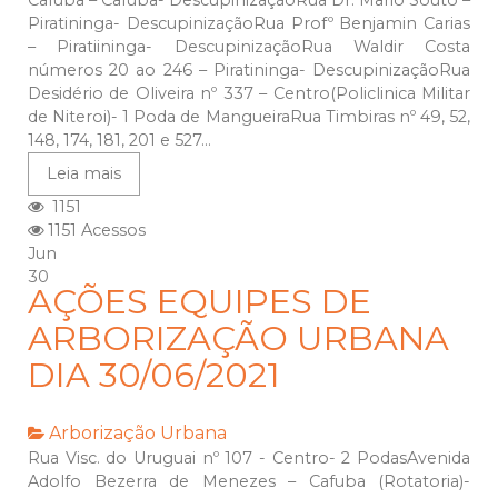
Cafuba – Cafuba- DescupinizaçãoRua Dr. Mario Souto –
Piratininga- DescupinizaçãoRua Profº Benjamin Carias
– Piratiininga- DescupinizaçãoRua Waldir Costa
números 20 ao 246 – Piratininga- DescupinizaçãoRua
Desidério de Oliveira nº 337 – Centro(Policlinica Militar
de Niteroi)- 1 Poda de MangueiraRua Timbiras nº 49, 52,
148, 174, 181, 201 e 527...
Leia mais
1151
1151 Acessos
Jun
30
AÇÕES EQUIPES DE
ARBORIZAÇÃO URBANA
DIA 30/06/2021
Arborização Urbana
Rua Visc. do Uruguai nº 107 - Centro- 2 PodasAvenida
Adolfo Bezerra de Menezes – Cafuba (Rotatoria)-