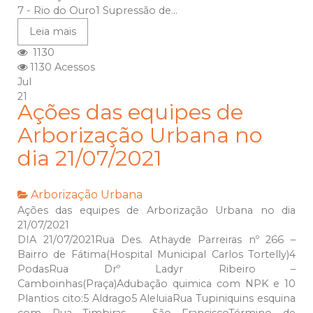
7 - Rio do Ouro1 Supressão de...
Leia mais
1130
1130 Acessos
Jul
21
Ações das equipes de
Arborização Urbana no
dia 21/07/2021
Arborização Urbana
Ações das equipes de Arborização Urbana no dia
21/07/2021
DIA 21/07/2021Rua Des. Athayde Parreiras nº 266 –
Bairro de Fátima(Hospital Municipal Carlos Tortelly)4
PodasRua Drº Ladyr Ribeiro –
Camboinhas(Praça)Adubação quimica com NPK e 10
Plantios cito:5 Aldrago5 AleluiaRua Tupiniquins esquina