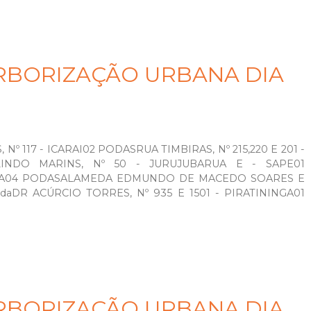
RBORIZAÇÃO URBANA DIA
 117 - ICARAI02 PODASRUA TIMBIRAS, Nº 215,220 E 201 -
INDO MARINS, Nº 50 - JURUJUBARUA E - SAPE01
SECA04 PODASALAMEDA EDMUNDO DE MACEDO SOARES E
odaDR ACÚRCIO TORRES, Nº 935 E 1501 - PIRATININGA01
RBORIZAÇÃO URBANA DIA