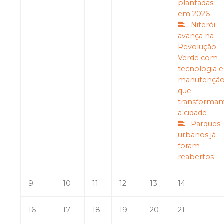
plantadas
em 2026
Niterói
avança na
Revolução
Verde com
tecnologia e
manutençã
que
transforma
a cidade
Parques
urbanos já
foram
reabertos
9
10
11
12
13
14
16
17
18
19
20
21