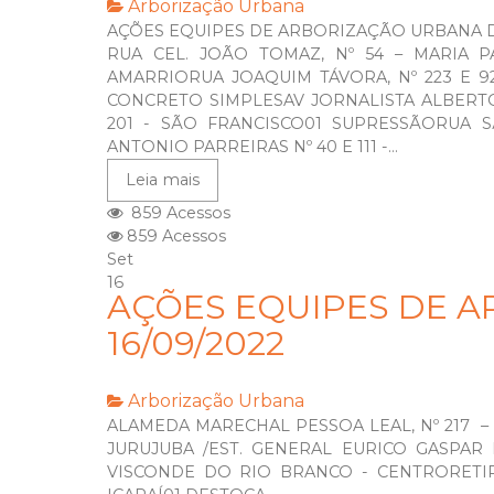
Arborização Urbana
AÇÕES EQUIPES DE ARBORIZAÇÃO URBANA DI
RUA CEL. JOÃO TOMAZ, Nº 54 – MARIA 
AMARRIORUA JOAQUIM TÁVORA, Nº 223 E 
CONCRETO SIMPLESAV JORNALISTA ALBERTO 
201 - SÃO FRANCISCO01 SUPRESSÃORUA 
ANTONIO PARREIRAS Nº 40 E 111 -...
Leia mais
859 Acessos
859 Acessos
Set
16
AÇÕES EQUIPES DE A
16/09/2022
Arborização Urbana
ALAMEDA MARECHAL PESSOA LEAL, Nº 217 – JU
JURUJUBA /EST. GENERAL EURICO GASPAR D
VISCONDE DO RIO BRANCO - CENTRORETIRA