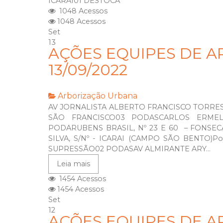
ICARAÍ01 DESTOCA
1048 Acessos
1048 Acessos
Set
13
AÇÕES EQUIPES DE A
13/09/2022
Arborização Urbana
AV JORNALISTA ALBERTO FRANCISCO TORRES, Nº
SÃO FRANCISCO03 PODASCARLOS ERMEL
PODARUBENS BRASIL, Nº 23 E 60 – FON
SILVA, S/Nº - ICARAI (CAMPO SÃO BENTO)P
SUPRESSÃO02 PODASAV ALMIRANTE ARY...
Leia mais
1454 Acessos
1454 Acessos
Set
12
AÇÕES EQUIPES DE A