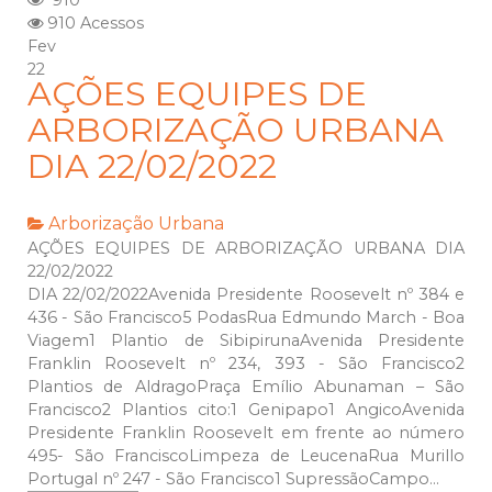
910
910 Acessos
Fev
22
AÇÕES EQUIPES DE
ARBORIZAÇÃO URBANA
DIA 22/02/2022
Arborização Urbana
AÇÕES EQUIPES DE ARBORIZAÇÃO URBANA DIA
22/02/2022
DIA 22/02/2022Avenida Presidente Roosevelt nº 384 e
436 - São Francisco5 PodasRua Edmundo March - Boa
Viagem1 Plantio de SibipirunaAvenida Presidente
Franklin Roosevelt nº 234, 393 - São Francisco2
Plantios de AldragoPraça Emílio Abunaman – São
Francisco2 Plantios cito:1 Genipapo1 AngicoAvenida
Presidente Franklin Roosevelt em frente ao número
495- São FranciscoLimpeza de LeucenaRua Murillo
Portugal nº 247 - São Francisco1 SupressãoCampo...