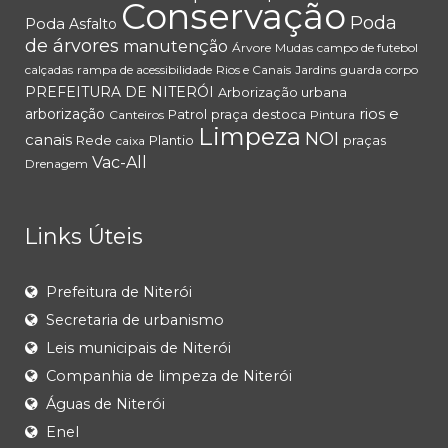
Conservação
Poda
Poda
Asfalto
de árvores
manutenção
Árvore
Mudas
campo de futebol
calçadas
rampa de acessibilidade
Rios e Canais
Jardins
guarda corpo
PREFEITURA DE NITERÓI
Arborização urbana
rios e
arborização
Patrol
praça
destoca
Canteiros
Pintura
Limpeza
NOI
canais
Rede
Plantio
praças
caixa
Vac-All
Drenagem
Links Úteis
Prefeitura de Niterói
Secretaria de urbanismo
Leis municipais de Niterói
Companhia de limpeza de Niterói
Águas de Niterói
Enel