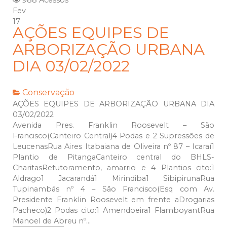
988 Acessos
Fev
17
AÇÕES EQUIPES DE
ARBORIZAÇÃO URBANA
DIA 03/02/2022
Conservação
AÇÕES EQUIPES DE ARBORIZAÇÃO URBANA DIA
03/02/2022
Avenida Pres. Franklin Roosevelt – São
Francisco(Canteiro Central)4 Podas e 2 Supressões de
LeucenasRua Aires Itabaiana de Oliveira nº 87 – Icaraí1
Plantio de PitangaCanteiro central do BHLS-
CharitasRetutoramento, amarrio e 4 Plantios cito:1
Aldrago1 Jacarandá1 Mirindiba1 SibipirunaRua
Tupinambás nº 4 – São Francisco(Esq com Av.
Presidente Franklin Roosevelt em frente aDrogarias
Pacheco)2 Podas cito:1 Amendoeira1 FlamboyantRua
Manoel de Abreu nº...