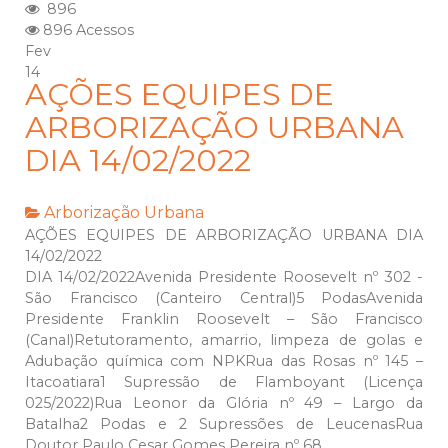
896
896 Acessos
Fev
14
AÇÕES EQUIPES DE
ARBORIZAÇÃO URBANA
DIA 14/02/2022
Arborização Urbana
AÇÕES EQUIPES DE ARBORIZAÇÃO URBANA DIA
14/02/2022
DIA 14/02/2022Avenida Presidente Roosevelt nº 302 -
São Francisco (Canteiro Central)5 PodasAvenida
Presidente Franklin Roosevelt – São Francisco
(Canal)Retutoramento, amarrio, limpeza de golas e
Adubação química com NPKRua das Rosas nº 145 –
Itacoatiara1 Supressão de Flamboyant (Licença
025/2022)Rua Leonor da Glória nº 49 – Largo da
Batalha2 Podas e 2 Supressões de LeucenasRua
Doutor Paulo Cesar Gomes Pereira nº 68,...