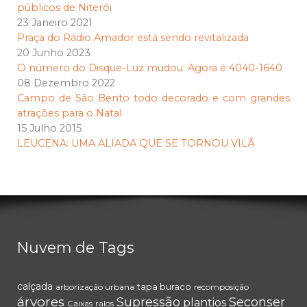
públicos de Niterói
23 Janeiro 2021
Praça do Rádio Amador está sendo revitalizada
20 Junho 2023
O número do Disque-Luz mudou: Agora é 4040-1640
08 Dezembro 2022
Campo de São Bento todo decorado e com grandes
atrações para o Natal
15 Julho 2015
LEUCENA: UMA ALIADA QUE SE TORNOU VILÃ
Nuvem de Tags
calçada
tapa buraco
arborização urbana
recomposição
árvores
Supressão
Seconser
plantios
Caixas
ralos