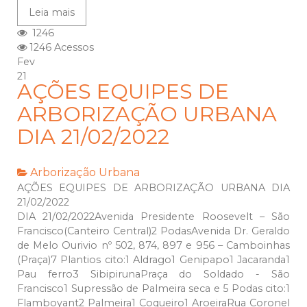
Leia mais
1246
1246 Acessos
Fev
21
AÇÕES EQUIPES DE
ARBORIZAÇÃO URBANA
DIA 21/02/2022
Arborização Urbana
AÇÕES EQUIPES DE ARBORIZAÇÃO URBANA DIA
21/02/2022
DIA 21/02/2022Avenida Presidente Roosevelt – São
Francisco(Canteiro Central)2 PodasAvenida Dr. Geraldo
de Melo Ourivio nº 502, 874, 897 e 956 – Camboinhas
(Praça)7 Plantios cito:1 Aldrago1 Genipapo1 Jacaranda1
Pau ferro3 SibipirunaPraça do Soldado - São
Francisco1 Supressão de Palmeira seca e 5 Podas cito:1
Flamboyant2 Palmeira1 Coqueiro1 AroeiraRua Coronel