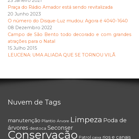
23 Janeiro 2021
Praça do Rádio Amador está sendo revitalizada
20 Junho 2023
O número do Disque-Luz mudou: Agora é 4040-1640
08 Dezembro 2022
Campo de São Bento todo decorado e com grandes
atrações para o Natal
15 Julho 2015
LEUCENA: UMA ALIADA QUE SE TORNOU VILÃ
Nuvem de Tags
Limpeza
Poda de
manutenção
Plantio
Árvore
árvores
Seconser
destoca
Conservação
rios e canais
Patrol
caixa