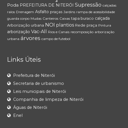
Supressão
Poda
PREFEITURA DE NITERÓI
calçadas
Asfalto
praças
ralos
Drenagem
Jardins
rampa de acessibilidade
calçada
tapa buraco
guarda corpo
Mudas
Canteiros
Caixas
NOI
plantios
Arborização urbana
Rede
praça
Pintura
Vac-All
arborização
Rios e Canais
recomposição
arborização
árvores
urbana
campo de futebol
Links Úteis
Prefeitura de Niterói
Secretaria de urbanismo
Leis municipais de Niterói
Companhia de limpeza de Niterói
Águas de Niterói
Enel