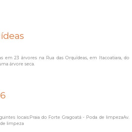
ídeas
s em 23 árvores na Rua das Orquídeas, em Itacoatiara, do
a uma árvore seca.
06
uintes locais:Praia do Forte Gragoatá - Poda de limpezaAv.
 de limpeza