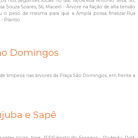
s nos seguintes locais no dia, 18/06:Rua Antônio Silva, 50,
 Souza Soares, 56, Maceió - Árvore na fiação de alta tensão
ou o peso da mesma para que a Ampla possa finalizar.Rua
 - Plantio
ão Domingos
 de limpeza nas árvores da Praça São Domingos, em frente a
ujuba e Sapê
intes locais, hoje, 15/06:Horto do Fonseca - PodasAv. Pref.