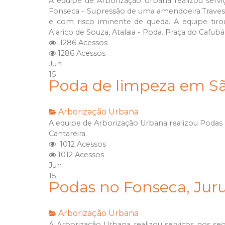
A equipe de Arborização Urbana realizou serviço
Fonseca - Supressão de uma amendoeira.Travessa
e com risco iminente de queda. A equipe tir
Alarico de Souza, Atalaia - Poda. Praça do Cafubá
1286 Acessos
1286 Acessos
Jun
15
Poda de limpeza em S
Arborização Urbana
A equipe de Arborização Urbana realizou Podas
Cantareira.
1012 Acessos
1012 Acessos
Jun
15
Podas no Fonseca, Jur
Arborização Urbana
A Arborização Urbana realizou serviços nos segu