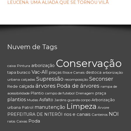
LEUCENA: UMA ALIADA QUE SE TORNOU VILÃ
Nuvem de Tags
Conservação
arborização
caixa
Pintura
Vac-All
tapa buraco
praças
destoca
Rios e Canais
arborização
Supressão
Seconser
urbana
calçadas
recomposição
árvores
Poda de árvores
calçada
Rede
rampa de
Plantio
praça
acessibilidade
campo de futebol
Drenagem
plantios
Asfalto
Arborização
Mudas
Jardins
guarda corpo
Limpeza
manutenção
urbana
Patrol
Árvore
NOI
rios e canais
PREFEITURA DE NITERÓI
Canteiros
Poda
ralos
Caixas