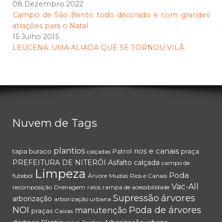
08 Dezembro 2022
Campo de São Bento todo decorado e com grandes
atrações para o Natal
15 Julho 2015
LEUCENA: UMA ALIADA QUE SE TORNOU VILÃ
Nuvem de Tags
plantios
rios e canais
tapa buraco
Patrol
praça
calçadas
PREFEITURA DE NITERÓI
Asfalto
calçada
campo de
Limpeza
Poda
futebol
Árvore
Mudas
Rios e Canais
Vac-All
recomposição
Drenagem
ralos
rampa de acessibilidade
árvores
Supressão
arborização
arborização urbana
NOI
Poda de árvores
manutenção
praças
Caixas