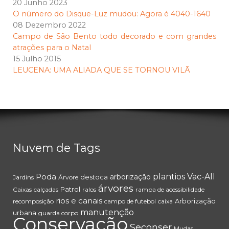
20 Junho 2023
O número do Disque-Luz mudou: Agora é 4040-1640
08 Dezembro 2022
Campo de São Bento todo decorado e com grandes
atrações para o Natal
15 Julho 2015
LEUCENA: UMA ALIADA QUE SE TORNOU VILÃ
Nuvem de Tags
Poda
plantios
Vac-All
arborização
destoca
Jardins
Árvore
árvores
Patrol
Caixas
calçadas
ralos
rampa de acessibilidade
rios e canais
Arborização
recomposição
campo de futebol
caixa
manutenção
urbana
guarda corpo
Conservação
Seconser
Mudas