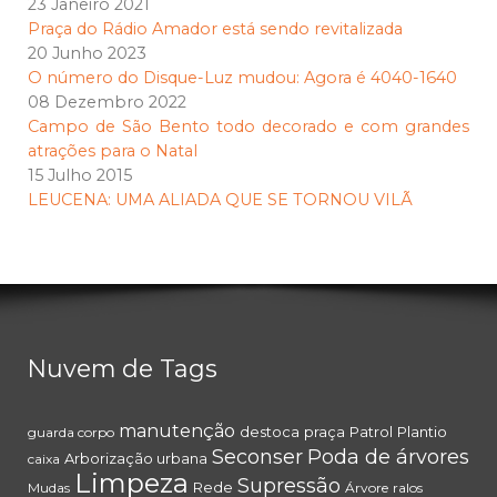
23 Janeiro 2021
Praça do Rádio Amador está sendo revitalizada
20 Junho 2023
O número do Disque-Luz mudou: Agora é 4040-1640
08 Dezembro 2022
Campo de São Bento todo decorado e com grandes
atrações para o Natal
15 Julho 2015
LEUCENA: UMA ALIADA QUE SE TORNOU VILÃ
Nuvem de Tags
manutenção
destoca
praça
Patrol
Plantio
guarda corpo
Seconser
Poda de árvores
Arborização urbana
caixa
Limpeza
Supressão
Rede
Mudas
Árvore
ralos