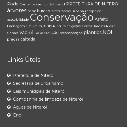
Poda
PREFEITURA DE NITERÓI
Canteiros
campo de futebol
árvores
tapa buraco
arborização urbana
rampa de
Conservação
Asfalto
acessibilidade
rios e canais
Drenagem
Pintura
calçadas
Caixas
Jardins
Rios e
NOI
Vac-All
plantios
arborização
Canais
recomposição
calçada
praças
Links Úteis
Prefeitura de Niterói
Secretaria de urbanismo
Leis municipais de Niterói
Companhia de limpeza de Niterói
Águas de Niterói
Enel