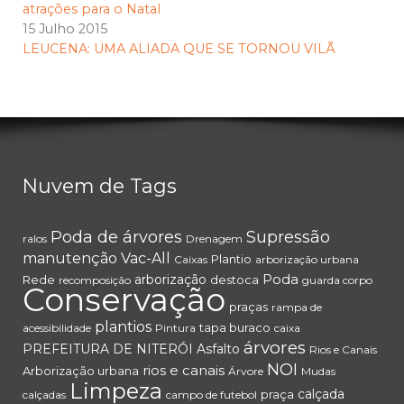
atrações para o Natal
15 Julho 2015
LEUCENA: UMA ALIADA QUE SE TORNOU VILÃ
Nuvem de Tags
Poda de árvores
Supressão
ralos
Drenagem
manutenção
Vac-All
Plantio
Caixas
arborização urbana
Poda
arborização
Rede
destoca
recomposição
guarda corpo
Conservação
praças
rampa de
plantios
tapa buraco
acessibilidade
Pintura
caixa
árvores
PREFEITURA DE NITERÓI
Asfalto
Rios e Canais
NOI
rios e canais
Arborização urbana
Árvore
Mudas
Limpeza
calçada
praça
calçadas
campo de futebol