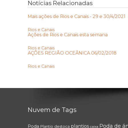
Notícias Relacionadas
Mais ações de Rios e Canais - 29 e 30/4/2021
Rios e Canais
Ações de Rios e Canais esta semana
Rios e Canais
AÇÕES REGIÃO OCEÂNICA 06/02/2018
Rios e Canais
Nuvem de Tags
Poda de ár
Poda
plantios
Plantio
destoca
caixa