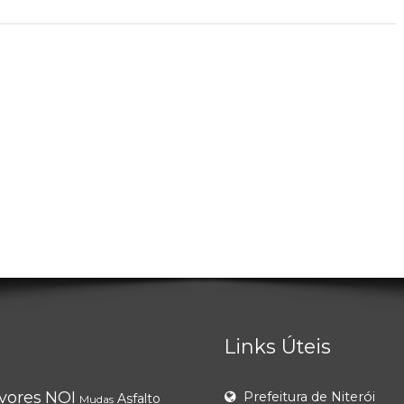
Links Úteis
vores
NOI
Prefeitura de Niterói
Asfalto
Mudas