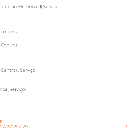
rente ao Mc Donald) Serviço:
:
e mureta.
 Centro)
Centro) . Serviço:
ca )Serviço:
jo
27,28 e 29...