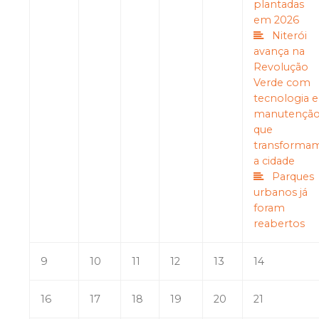
plantadas
em 2026
Niterói
avança na
Revolução
Verde com
tecnologia e
manutençã
que
transforma
a cidade
Parques
urbanos já
foram
reabertos
9
10
11
12
13
14
16
17
18
19
20
21