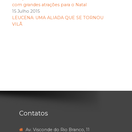
com grandes atrações para o Natal
15 Julho 2015
LEUCENA: UMA ALIADA QUE SE TORNOU
VILÃ
Contatos
Av. Visconde do Rio Branco, 11