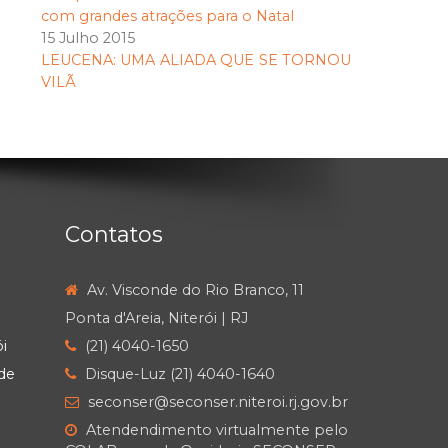
com grandes atrações para o Natal
15 Julho 2015
LEUCENA: UMA ALIADA QUE SE TORNOU
VILÃ
Contatos
Av. Visconde do Rio Branco, 11
Ponta d'Areia, Niterói | RJ
i
(21) 4040-1650
de
Disque-Luz (21) 4040-1640
seconser@seconser.niteroi.rj.gov.br
Atendendimento virtualmente pelo