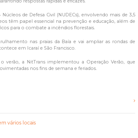
garantindo respostas rápidas e eficazes.
 Núcleos de Defesa Civil (NUDECs), envolvendo mais de 3,5
leos têm papel essencial na prevenção e educação, além de
icos para o combate a incêndios florestais.
rulhamento nas praias da Baía e vai ampliar as rondas de
contece em Icaraí e São Francisco.
o verão, a NitTrans implementou a Operação Verão, que
movimentadas nos fins de semana e feriados.
m vários locais