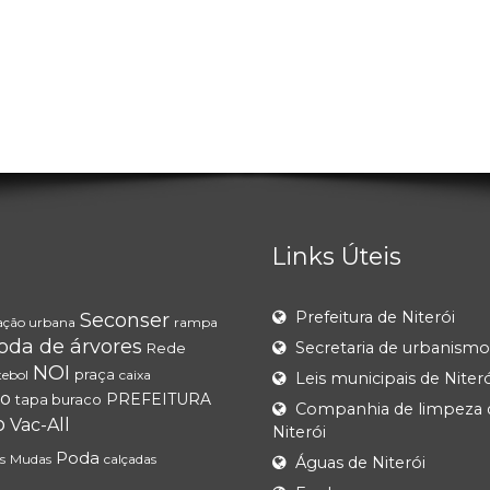
Links Úteis
Prefeitura de Niterói
Seconser
ação urbana
rampa
oda de árvores
Secretaria de urbanismo
Rede
NOI
praça
tebol
caixa
Leis municipais de Niteró
o
PREFEITURA
tapa buraco
Companhia de limpeza 
o
Vac-All
Niterói
Poda
s
Mudas
calçadas
Águas de Niterói