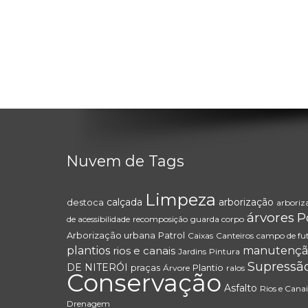
Nuvem de Tags
Limpeza
calçada
arborização
destoca
arboriz
árvores
P
de acessibilidade
recomposição
guarda corpo
Arborização urbana
Patrol
Caixas
Canteiros
campo de fu
plantios
rios e canais
manutençã
Jardins
Pintura
Supressã
DE NITERÓI
praças
Plantio
Árvore
ralos
Conservação
Asfalto
Rios e Canai
Drenagem