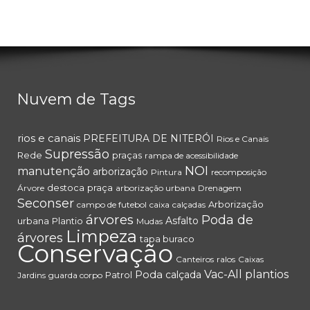
Nuvem de Tags
rios e canais
PREFEITURA DE NITERÓI
Rios e Canais
Supressão
Rede
praças
rampa de acessibilidade
NOI
manutenção
arborização
Pintura
recomposição
destoca
praça
Árvore
arborização urbana
Drenagem
Seconser
Arborização
campo de futebol
caixa
calçadas
árvores
Poda de
Asfalto
urbana
Plantio
Mudas
Limpeza
árvores
tapa buraco
Conservação
Canteiros
ralos
Caixas
Poda
Vac-All
plantios
calçada
Patrol
Jardins
guarda corpo