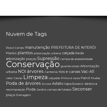
Nuvem de Tags
manutenção
PREFEITURA DE NITERÓI
Rios e Canais
plantios
calçada
Plantio
Rede
arborização urbana
Supressão
arborização
praças
rampa de acessibilidade
Conservação
Arborização
guarda corpo
árvores
NOI
rios e canais
Vac-All
urbana
Canteiros
Limpeza
Patrol
ralos
Caixas
calçadas
Pintura
caixa
Mudas
Poda de árvores
Asfalto
tapa buraco
destoca
Árvore
Seconser
Poda
recomposição
Jardins
campo de futebol
praça
Drenagem