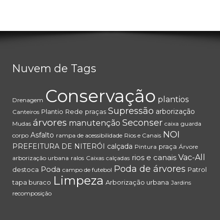
Nuvem de Tags
Conservação
plantios
Drenagem
Supressão
arborização
Plantio
Rede
praças
Canteiros
árvores
Seconser
manutenção
Mudas
caixa
guarda
NOI
Asfalto
corpo
rampa de acessibilidade
Rios e Canais
PREFEITURA DE NITERÓI
calçada
praça
Pintura
Árvore
rios e canais
Vac-All
arborização urbana
ralos
Caixas
calçadas
Poda de árvores
Poda
destoca
Patrol
campo de futebol
Limpeza
tapa buraco
Arborização urbana
Jardins
recomposição