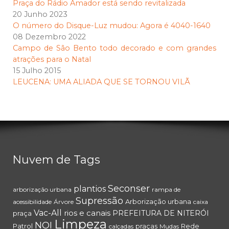
Praça do Rádio Amador está sendo revitalizada
20 Junho 2023
O número do Disque-Luz mudou: Agora é 4040-1640
08 Dezembro 2022
Campo de São Bento todo decorado e com grandes
atrações para o Natal
15 Julho 2015
LEUCENA: UMA ALIADA QUE SE TORNOU VILÃ
Nuvem de Tags
Seconser
plantios
arborização urbana
rampa de
Supressão
Arborização urbana
acessibilidade
Árvore
caixa
Vac-All
rios e canais
PREFEITURA DE NITERÓI
praça
Limpeza
NOI
Patrol
praças
Rede
calçadas
Mudas