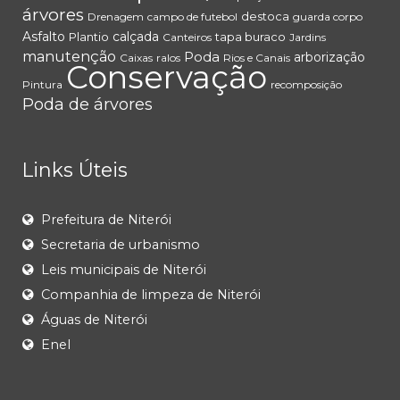
árvores
destoca
Drenagem
campo de futebol
guarda corpo
Asfalto
calçada
Plantio
tapa buraco
Canteiros
Jardins
manutenção
Poda
arborização
Caixas
ralos
Rios e Canais
Conservação
Pintura
recomposição
Poda de árvores
Links Úteis
Prefeitura de Niterói
Secretaria de urbanismo
Leis municipais de Niterói
Companhia de limpeza de Niterói
Águas de Niterói
Enel