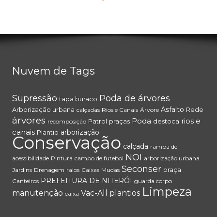
Nuvem de Tags
Supressão
Poda de árvores
tapa buraco
Asfalto
Arborização urbana
Rede
calçadas
Rios e Canais
Árvore
árvores
Poda
rios e
Patrol
praças
destoca
recomposição
canais
arborização
Plantio
Conservação
calçada
rampa de
NOI
acessibilidade
Pintura
campo de futebol
arborização urbana
Seconser
praça
Jardins
Drenagem
ralos
Caixas
Mudas
PREFEITURA DE NITERÓI
Canteiros
guarda corpo
Limpeza
manutenção
Vac-All
plantios
caixa