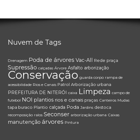
Nuvem de Tags
Poda de árvores
Vac-All
Rede
praça
Drenagem
Supressão
Asfalto
arborização
calçadas
Árvore
Conservação
guarda corpo
rampa de
Patrol
Arborização urbana
acessibilidade
Rios e Canais
Limpeza
PREFEITURA DE NITERÓI
caixa
campo de
NOI
plantios
rios e canais
praças
futebol
Canteiros
Mudas
Poda
calçada
tapa buraco
Plantio
destoca
Jardins
Seconser
recomposição
ralos
arborização urbana
Caixas
árvores
manutenção
Pintura