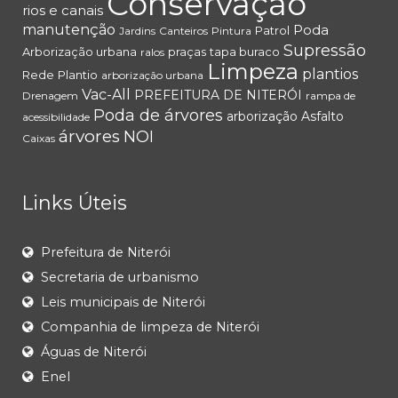
Conservação
rios e canais
manutenção
Poda
Patrol
Jardins
Canteiros
Pintura
Supressão
Arborização urbana
praças
tapa buraco
ralos
Limpeza
plantios
Rede
Plantio
arborização urbana
Vac-All
PREFEITURA DE NITERÓI
Drenagem
rampa de
Poda de árvores
arborização
Asfalto
acessibilidade
árvores
NOI
Caixas
Links Úteis
Prefeitura de Niterói
Secretaria de urbanismo
Leis municipais de Niterói
Companhia de limpeza de Niterói
Águas de Niterói
Enel