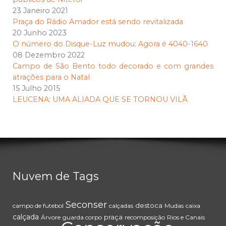
23 Janeiro 2021
Praça do Rádio Amador está sendo revitalizada
20 Junho 2023
O número do Disque-Luz mudou: Agora é 4040-1640
08 Dezembro 2022
Campo de São Bento todo decorado e com grandes
atrações para o Natal
15 Julho 2015
LEUCENA: UMA ALIADA QUE SE TORNOU VILÃ
Nuvem de Tags
Seconser
destoca
campo de futebol
calçadas
Mudas
caixa
calçada
praça
Árvore
guarda corpo
recomposição
Rios e Canais