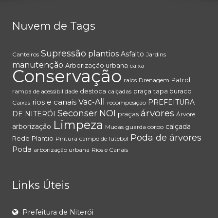
Nuvem de Tags
Supressão
plantios
Asfalto
Canteiros
Jardins
manutenção
Arborização urbana
caixa
Conservação
Patrol
ralos
Drenagem
destoca
praça
tapa buraco
rampa de acessibilidade
calçadas
rios e canais
Vac-All
PREFEITURA
Caixas
recomposição
árvores
Seconser
NOI
DE NITERÓI
praças
Árvore
Limpeza
arborização
calçada
Mudas
guarda corpo
Poda de árvores
Rede
Plantio
Pintura
campo de futebol
Poda
arborização urbana
Rios e Canais
Links Úteis
Prefeitura de Niterói