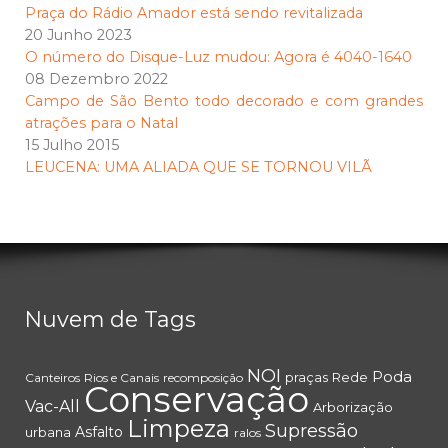
Praça do Rádio Amador está sendo revitalizada
20 Junho 2023
O número do Disque-Luz mudou: Agora é 4040-1640
08 Dezembro 2022
Campo de São Bento todo decorado e com grandes
atrações para o Natal
15 Julho 2015
LEUCENA: UMA ALIADA QUE SE TORNOU VILÃ
Nuvem de Tags
NOI
Poda
praças
Rede
Canteiros
Rios e Canais
recomposição
Conservação
Vac-All
Arborização
Limpeza
Supressão
Asfalto
urbana
ralos