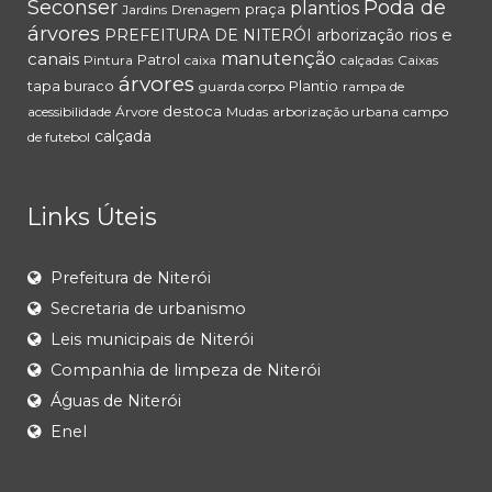
Seconser
Poda de
plantios
praça
Jardins
Drenagem
árvores
rios e
PREFEITURA DE NITERÓI
arborização
canais
manutenção
Patrol
Pintura
caixa
calçadas
Caixas
árvores
tapa buraco
Plantio
guarda corpo
rampa de
destoca
acessibilidade
Árvore
Mudas
arborização urbana
campo
calçada
de futebol
Links Úteis
Prefeitura de Niterói
Secretaria de urbanismo
Leis municipais de Niterói
Companhia de limpeza de Niterói
Águas de Niterói
Enel