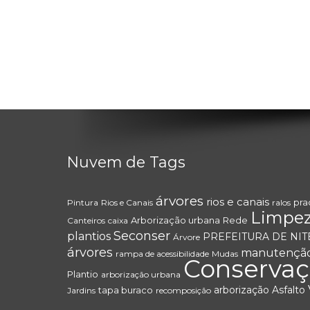
Nuvem de Tags
árvores
rios e canais
pra
Pintura
Rios e Canais
ralos
Limpe
Arborização urbana
Rede
Canteiros
caixa
Seconser
plantios
PREFEITURA DE NIT
Árvore
árvores
manutençã
rampa de acessibilidade
Mudas
Conserva
Plantio
arborização urbana
arborização
Asfalto
tapa buraco
Jardins
recomposição