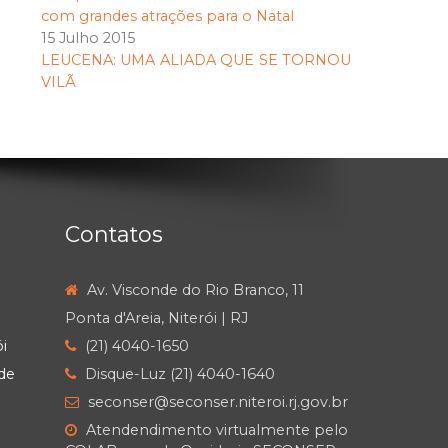
com grandes atrações para o Natal
15 Julho 2015
LEUCENA: UMA ALIADA QUE SE TORNOU
VILÃ
Contatos
Av. Visconde do Rio Branco, 11
Ponta d'Areia, Niterói | RJ
i
(21) 4040-1650
de
Disque-Luz (21) 4040-1640
seconser@seconser.niteroi.rj.gov.br
Atendendimento virtualmente pelo