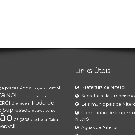
Links Úteis
Prefeitura de Niterói
Poda
ça
praças
Patrol
calçadas
za
NOI
Secretaria de urbanismo
campo de futebol
Poda de
ERÓI
Drenagem
Leis municipais de Niteró
Supressão
o
guarda corpo
Companhia de limpeza 
ção
Niterói
calçada
destoca
Caixas
Vac-All
Águas de Niterói