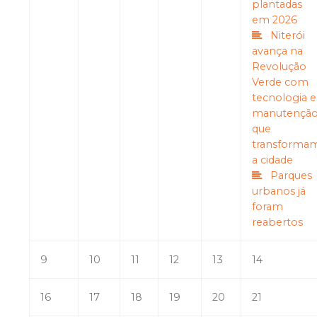
plantadas
em 2026
Niterói
avança na
Revolução
Verde com
tecnologia e
manutençã
que
transforma
a cidade
Parques
urbanos já
foram
reabertos
9
10
11
12
13
14
16
17
18
19
20
21