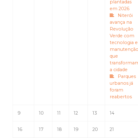
plantadas
em 2026
Niterói
avança na
Revolução
Verde com
tecnologia e
manutençã
que
transforma
a cidade
Parques
urbanos já
foram
reabertos
9
10
11
12
13
14
16
17
18
19
20
21