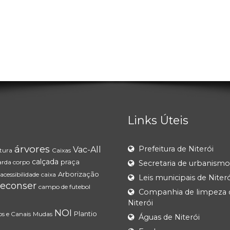
Links Úteis
árvores
Prefeitura de Niterói
Vac-All
tura
Caixas
calçada
praça
rda corpo
Secretaria de urbanismo
Arborização
cessibilidade
caixa
Leis municipais de Niteró
econser
campo de futebol
Companhia de limpeza 
Niterói
NOI
Plantio
os e Canais
Mudas
Águas de Niterói