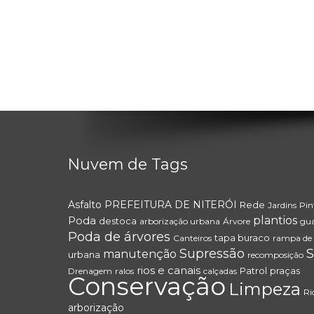
Nuvem de Tags
Asfalto
PREFEITURA DE NITERÓI
Rede
Jardins
Pin
Poda
plantios
destoca
arborização urbana
Árvore
gua
Poda de árvores
tapa buraco
Canteiros
rampa de a
Supressão
S
manutenção
urbana
recomposição
rios e canais
Patrol
praças
Drenagem
ralos
calçadas
Conservação
Limpeza
Ri
arborização