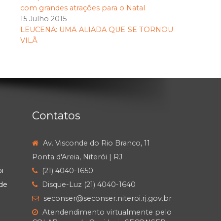
com grandes atrações para o Natal
15 Julho 2015
LEUCENA: UMA ALIADA QUE SE TORNOU
VILÃ
Contatos
Av. Visconde do Rio Branco, 11
Ponta d'Areia, Niterói | RJ
i
(21) 4040-1650
de
Disque-Luz (21) 4040-1640
seconser@seconser.niteroi.rj.gov.br
Atendendimento virtualmente pelo