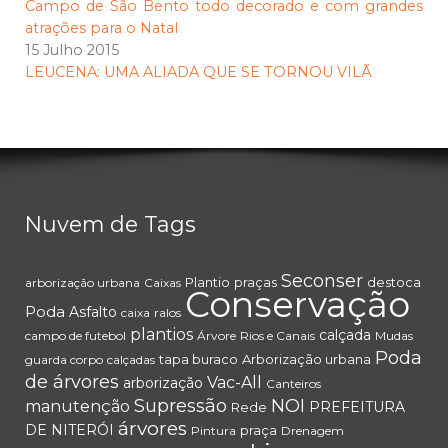
Campo de São Bento todo decorado e com grandes
atrações para o Natal
15 Julho 2015
LEUCENA: UMA ALIADA QUE SE TORNOU VILÃ
Nuvem de Tags
Seconser
Plantio
praças
destoca
arborização urbana
Caixas
Conservação
Poda
Asfalto
caixa
ralos
plantios
calçada
campo de futebol
Árvore
Rios e Canais
Mudas
Poda
tapa buraco
Arborização urbana
guarda corpo
calçadas
de árvores
Vac-All
arborização
Canteiros
Supressão
NOI
manutenção
PREFEITURA
Rede
árvores
DE NITERÓI
praça
Pintura
Drenagem