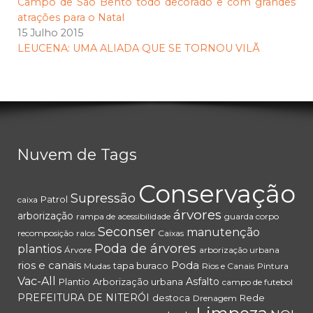
Campo de São Bento todo decorado e com grandes
atrações para o Natal
15 Julho 2015
LEUCENA: UMA ALIADA QUE SE TORNOU VILÃ
Nuvem de Tags
Conservação
Supressão
Patrol
caixa
árvores
arborização
rampa de acessibilidade
guarda corpo
Seconser
manutenção
recomposição
ralos
Caixas
Poda de árvores
plantios
Árvore
arborização urbana
rios e canais
Poda
tapa buraco
Mudas
Rios e Canais
Pintura
Vac-All
Asfalto
Plantio
Arborização urbana
campo de futebol
PREFEITURA DE NITERÓI
destoca
Rede
Drenagem