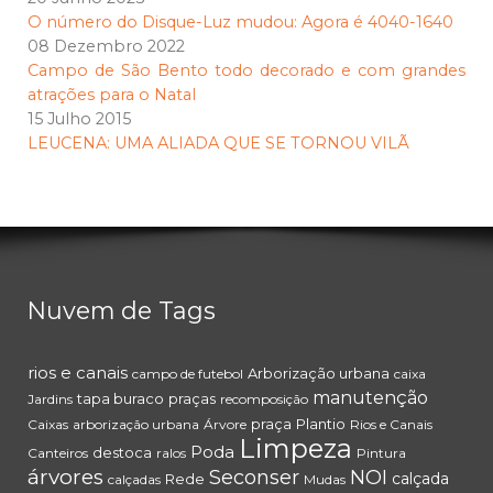
O número do Disque-Luz mudou: Agora é 4040-1640
08 Dezembro 2022
Campo de São Bento todo decorado e com grandes
atrações para o Natal
15 Julho 2015
LEUCENA: UMA ALIADA QUE SE TORNOU VILÃ
Nuvem de Tags
rios e canais
Arborização urbana
campo de futebol
caixa
manutenção
tapa buraco
praças
Jardins
recomposição
praça
Plantio
Caixas
arborização urbana
Árvore
Rios e Canais
Limpeza
Poda
destoca
Canteiros
ralos
Pintura
árvores
Seconser
NOI
calçada
Rede
calçadas
Mudas