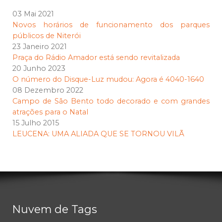
03 Mai 2021
Novos horários de funcionamento dos parques
públicos de Niterói
23 Janeiro 2021
Praça do Rádio Amador está sendo revitalizada
20 Junho 2023
O número do Disque-Luz mudou: Agora é 4040-1640
08 Dezembro 2022
Campo de São Bento todo decorado e com grandes
atrações para o Natal
15 Julho 2015
LEUCENA: UMA ALIADA QUE SE TORNOU VILÃ
Nuvem de Tags