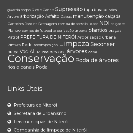
Supressão
tapa buraco
guarda corpo
Rios e Canais
ralos
manutenção
arborização
Asfalto
calçada
Árvore
Caixas
NOI
Canteiros
Jardins
Drenagem
rampa de acessibilidade
calçadas
plantios
Plantio
praças
campo de futebol
arborização urbana
PREFEITURA DE NITERÓI
Patrol
Arborização urbana
Limpeza
Seconser
Rede
Pintura
recomposição
árvores
Vac-All
praça
destoca
Mudas
caixa
Conservação
Poda de árvores
rios e canais
Poda
Links Úteis
Prefeitura de Niterói
Secretaria de urbanismo
Leis municipais de Niterói
Companhia de limpeza de Niterói