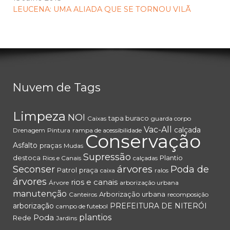
LEUCENA: UMA ALIADA QUE SE TORNOU VILÃ
Nuvem de Tags
Limpeza
NOI
tapa buraco
Caixas
guarda corpo
Vac-All
calçada
Drenagem
Pintura
rampa de acessibilidade
Conservação
Asfalto
praças
Mudas
Supressão
destoca
Plantio
Rios e Canais
calçadas
árvores
Seconser
Poda de
Patrol
praça
caixa
ralos
árvores
rios e canais
Árvore
arborização urbana
manutenção
Arborização urbana
Canteiros
recomposição
arborização
PREFEITURA DE NITERÓI
campo de futebol
Poda
plantios
Rede
Jardins