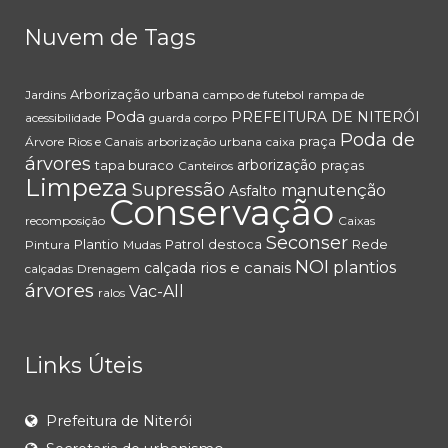
Nuvem de Tags
Arborização urbana
Jardins
campo de futebol
rampa de
Poda
PREFEITURA DE NITERÓI
acessibilidade
guarda corpo
Poda de
praça
Árvore
Rios e Canais
arborização urbana
caixa
árvores
arborização
tapa buraco
praças
Canteiros
Limpeza
Supressão
manutenção
Asfalto
Conservação
recomposição
Caixas
Seconser
Plantio
Patrol
destoca
Rede
Pintura
Mudas
NOI
rios e canais
plantios
calçada
calçadas
Drenagem
árvores
Vac-All
ralos
Links Úteis
Prefeitura de Niterói