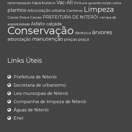
Vac-All
tapa buraco
recomposição
Pintura
guarda corpo
caixa
Limpeza
plantios
Arborização urbana
Canteiros
PREFEITURA DE NITERÓI
Caixas
Rios e Canais
rampa de
Asfalto
calçada
acessibilidade
Conservação
árvores
destoca
manutenção
arborização
praças
praça
Links Úteis
Prefeitura de Niterói
Secretaria de urbanismo
Leis municipais de Niterói
Companhia de limpeza de Niterói
Águas de Niterói
Enel