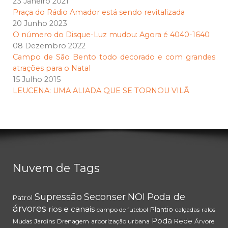
23 Janeiro 2021
Praça do Rádio Amador está sendo revitalizada
20 Junho 2023
O número do Disque-Luz mudou: Agora é 4040-1640
08 Dezembro 2022
Campo de São Bento todo decorado e com grandes
atrações para o Natal
15 Julho 2015
LEUCENA: UMA ALIADA QUE SE TORNOU VILÃ
Nuvem de Tags
Supressão
Seconser
NOI
Poda de
Patrol
árvores
rios e canais
Plantio
campo de futebol
calçadas
ralos
Poda
Rede
Mudas
Jardins
Drenagem
arborização urbana
Árvore