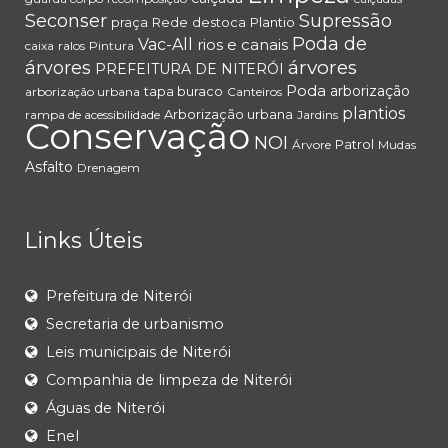
Seconser
Supressão
praça
Rede
destoca
Plantio
Poda de
Vac-All
rios e canais
caixa
ralos
Pintura
árvores
árvores
PREFEITURA DE NITERÓI
Poda
arborização
tapa buraco
arborização urbana
Canteiros
plantios
Arborização urbana
rampa de acessibilidade
Jardins
Conservação
NOI
Patrol
Árvore
Mudas
Asfalto
Drenagem
Links Úteis
Prefeitura de Niterói
Secretaria de urbanismo
Leis municipais de Niterói
Companhia de limpeza de Niterói
Águas de Niterói
Enel