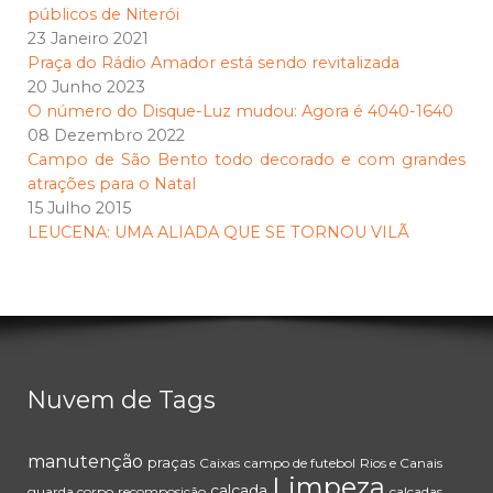
públicos de Niterói
23 Janeiro 2021
Praça do Rádio Amador está sendo revitalizada
20 Junho 2023
O número do Disque-Luz mudou: Agora é 4040-1640
08 Dezembro 2022
Campo de São Bento todo decorado e com grandes
atrações para o Natal
15 Julho 2015
LEUCENA: UMA ALIADA QUE SE TORNOU VILÃ
Nuvem de Tags
manutenção
praças
Caixas
campo de futebol
Rios e Canais
Limpeza
calçada
guarda corpo
recomposição
calçadas