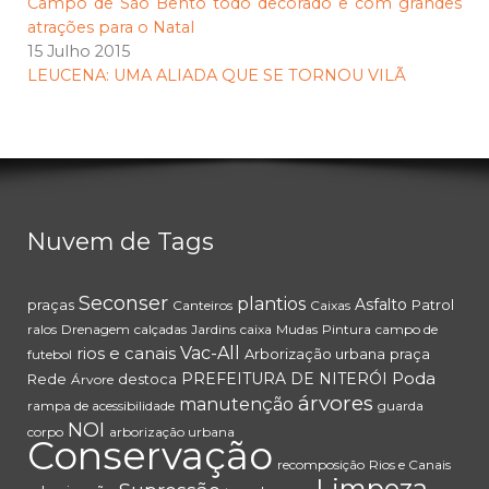
Campo de São Bento todo decorado e com grandes
atrações para o Natal
15 Julho 2015
LEUCENA: UMA ALIADA QUE SE TORNOU VILÃ
Nuvem de Tags
Seconser
plantios
Asfalto
praças
Patrol
Canteiros
Caixas
ralos
Drenagem
calçadas
Jardins
caixa
Mudas
Pintura
campo de
rios e canais
Vac-All
Arborização urbana
praça
futebol
Poda
PREFEITURA DE NITERÓI
Rede
destoca
Árvore
árvores
manutenção
rampa de acessibilidade
guarda
NOI
corpo
arborização urbana
Conservação
recomposição
Rios e Canais
Limpeza