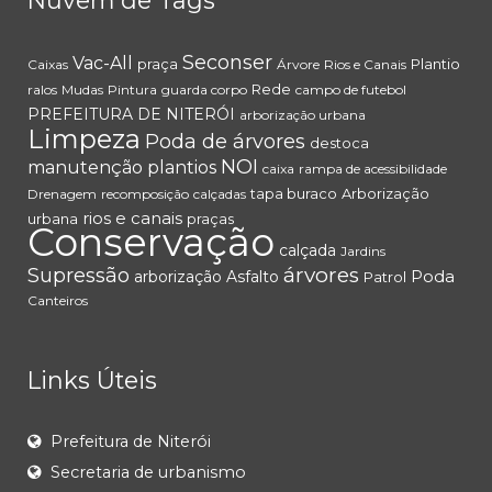
Nuvem de Tags
Seconser
Vac-All
praça
Plantio
Caixas
Árvore
Rios e Canais
Rede
ralos
Mudas
Pintura
guarda corpo
campo de futebol
PREFEITURA DE NITERÓI
arborização urbana
Limpeza
Poda de árvores
destoca
NOI
manutenção
plantios
caixa
rampa de acessibilidade
tapa buraco
Arborização
Drenagem
recomposição
calçadas
rios e canais
urbana
praças
Conservação
calçada
Jardins
árvores
Supressão
Poda
arborização
Asfalto
Patrol
Canteiros
Links Úteis
Prefeitura de Niterói
Secretaria de urbanismo