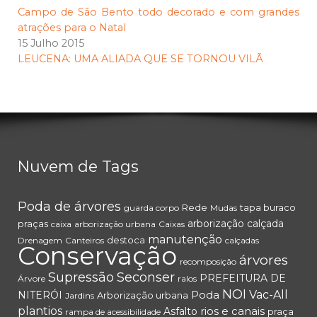
Campo de São Bento todo decorado e com grandes
atrações para o Natal
15 Julho 2015
LEUCENA: UMA ALIADA QUE SE TORNOU VILÃ
Nuvem de Tags
Poda de árvores
Rede
tapa buraco
guarda corpo
Mudas
arborização
calçada
praças
caixa
arborização urbana
Caixas
manutenção
destoca
Drenagem
Canteiros
calçadas
Conservação
árvores
recomposição
Supressão
Seconser
PREFEITURA DE
Árvore
ralos
NOI
Poda
Vac-All
NITERÓI
Arborização urbana
Jardins
plantios
rios e canais
Asfalto
praça
rampa de acessibilidade